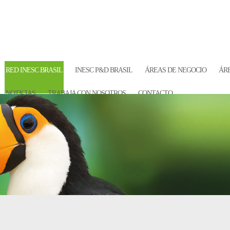
RED INESC BRASIL
INESC P&D BRASIL
ÁREAS DE NEGOCIO
ÁRE
NOTICIAS
TRABAJA CON NOSOTROS
CONTACTO