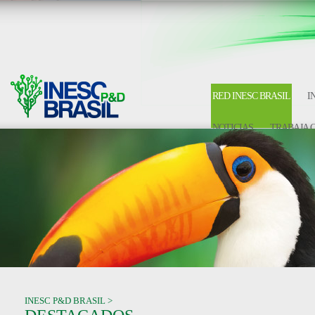
RED INESC BRASIL
I
NOTICIAS
TRABAJA 
INESC P&D BRASIL >