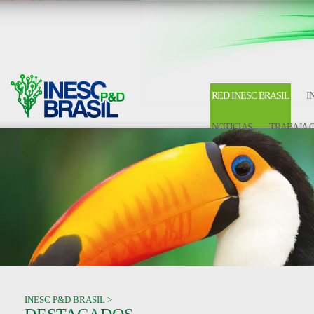
RED INESC BRASIL
I
NOTICIAS
TRABAJA 
INESC P&D BRASIL >