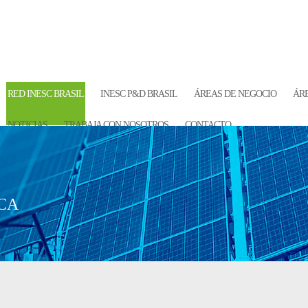
RED INESC BRASIL
INESC P&D BRASIL
ÁREAS DE NEGOCIO
ÁRE
NOTICIAS
TRABAJA CON NOSOTROS
CONTACTO
CA