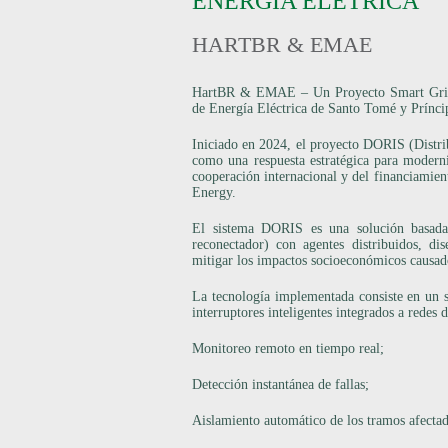
ENERGIA ELÉTRICA
HARTBR & EMAE
HartBR & EMAE – Un Proyecto Smart Grid c
de Energía Eléctrica de Santo Tomé y Prínci
Iniciado en 2024, el proyecto DORIS (Distri
como una respuesta estratégica para moderniz
cooperación internacional y del financiamie
Energy.
El sistema DORIS es una solución basada
reconectador) con agentes distribuidos, di
mitigar los impactos socioeconómicos causado
La tecnología implementada consiste en un s
interruptores inteligentes integrados a redes
Monitoreo remoto en tiempo real;
Detección instantánea de fallas;
Aislamiento automático de los tramos afectad