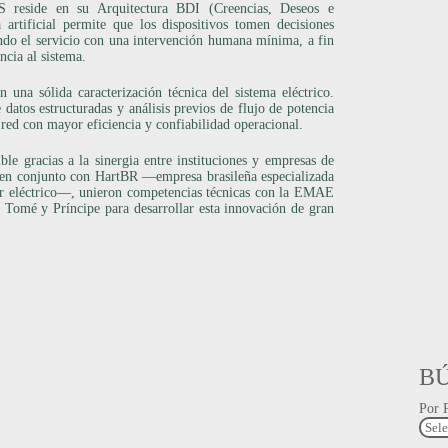
 reside en su Arquitectura BDI (Creencias, Deseos e
a artificial permite que los dispositivos tomen decisiones
ndo el servicio con una intervención humana mínima, a fin
ncia al sistema.
 una sólida caracterización técnica del sistema eléctrico.
atos estructuradas y análisis previos de flujo de potencia
a red con mayor eficiencia y confiabilidad operacional.
le gracias a la sinergia entre instituciones y empresas de
 en conjunto con HartBR —empresa brasileña especializada
tor eléctrico—, unieron competencias técnicas con la EMAE
 Tomé y Príncipe para desarrollar esta innovación de gran
B
Por 