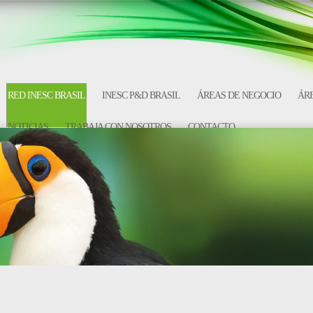
RED INESC BRASIL
INESC P&D BRASIL
ÁREAS DE NEGOCIO
ÁRE
NOTICIAS
TRABAJA CON NOSOTROS
CONTACTO