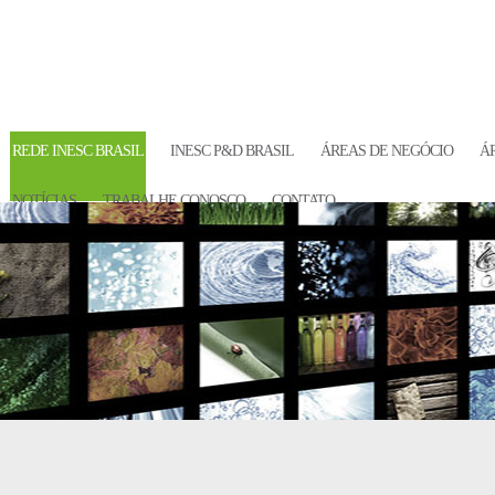
REDE INESC BRASIL
INESC P&D BRASIL
ÁREAS DE NEGÓCIO
Á
NOTÍCIAS
TRABALHE CONOSCO
CONTATO