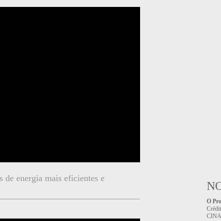
de energia mais eficientes e
NO
O Pro
Crédi
CINAS