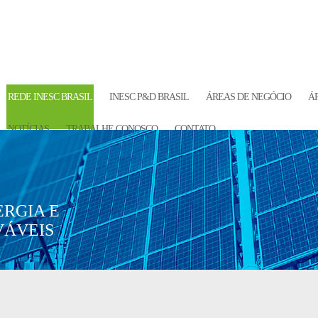
REDE INESC BRASIL
INESC P&D BRASIL
ÁREAS DE NEGÓCIO
Á
NOTÍCIAS
TRABALHE CONOSCO
CONTATO
ERGIA E
VÁVEIS